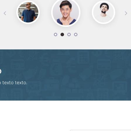
o
 texto texto.