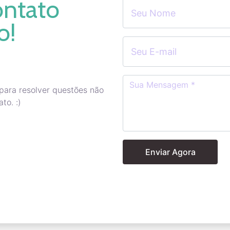
ontato
o!
para resolver questões não
to. :)
Enviar Agora